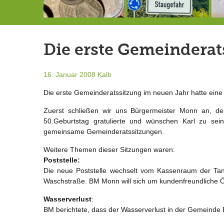
Schlimmer als erwartet: Berg von der Außenwelt abgeschnitten
Landrat Frey erlässt Haushaltssperre
Berg von der Außenwelt abgeschnitten / BERG WERK STATT eröffnet
Die erste Gemeinderat
16. Januar 2008
Kalb
Die erste Gemeinderatssitzung im neuen Jahr hatte eine
Zuerst schließen wir uns Bürgermeister Monn an, de
50.Geburtstag gratulierte und wünschen Karl zu sei
gemeinsame Gemeinderatssitzungen.
Weitere Themen dieser Sitzungen waren:
Poststelle:
Die neue Poststelle wechselt vom Kassenraum der Tank
Waschstraße. BM Monn will sich um kundenfreundliche 
Wasserverlust
:
BM berichtete, dass der Wasserverlust in der Gemeinde 