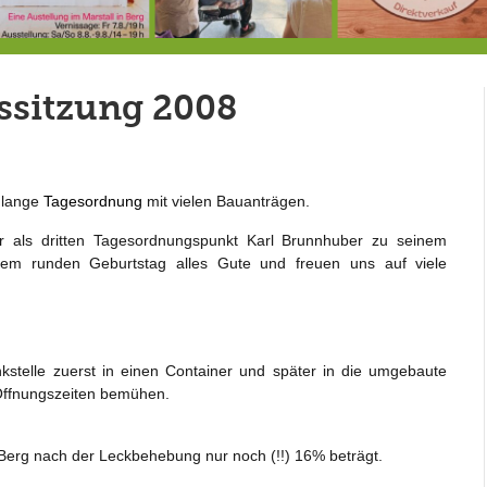
7.-9.8.: 40 Jahre Ateliertage
Heute große Geburtstagsfeier der Berg/Ickinger Künstler im Marstall
8.8.: E
ssitzung 2008
 lange
Tagesordnung
mit vielen Bauanträgen.
r als dritten Tagesordnungspunkt Karl Brunnhuber zu seinem
nem runden Geburtstag alles Gute und freuen uns auf viele
stelle zuerst in einen Container und später in die umgebaute
Öffnungszeiten bemühen.
Berg nach der Leckbehebung nur noch (!!) 16% beträgt.