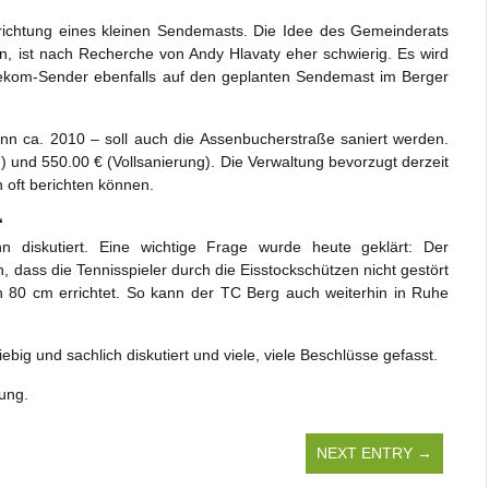
rrichtung eines kleinen Sendemasts. Die Idee des Gemeinderats
rn, ist nach Recherche von Andy Hlavaty eher schwierig. Es wird
elekom-Sender ebenfalls auf den geplanten Sendemast im Berger
n ca. 2010 – soll auch die Assenbucherstraße saniert werden.
 und 550.00 € (Vollsanierung). Die Verwaltung bevorzugt derzeit
h oft berichten können.
“
 diskutiert. Eine wichtige Frage wurde heute geklärt: Der
, dass die Tennisspieler durch die Eisstockschützen nicht gestört
n 80 cm errichtet. So kann der TC Berg auch weiterhin in Ruhe
ig und sachlich diskutiert und viele, viele Beschlüsse gefasst.
ung.
NEXT ENTRY →