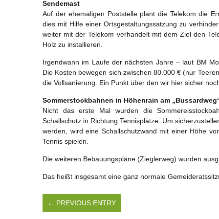
Sendemast
Auf der ehemaligen Poststelle plant die Telekom die E
dies mit Hilfe einer Ortsgestaltungssatzung zu verhinde
weiter mit der Telekom verhandelt mit dem Ziel den T
Holz zu installieren.
Irgendwann im Laufe der nächsten Jahre – laut BM Mon
Die Kosten bewegen sich zwischen 80.000 € (nur Teeren)
die Vollsanierung. Ein Punkt über den wir hier sicher noc
Sommerstockbahnen in Höhenrain am „Bussardweg
Nicht das erste Mal wurden die Sommereisstockbahn
Schallschutz in Richtung Tennisplätze. Um sicherzustellen
werden, wird eine Schallschutzwand mit einer Höhe vo
Tennis spielen.
Die weiteren Bebauungspläne (Zieglerweg) wurden ausgieb
Das heißt insgesamt eine ganz normale Gemeideratssitz
← PREVIOUS ENTRY