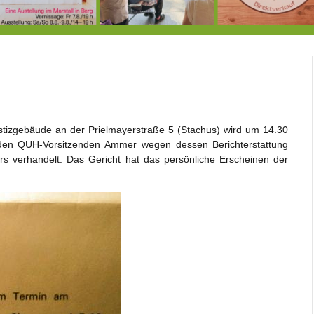
7.-9.8.: 40 Jahre Ateliertage
Heute große Geburtstagsfeier der Berg/Ickinger Künstler im Marstall
8.8.: E
stizgebäude an der Prielmayerstraße 5 (Stachus) wird um 14.30
den QUH-Vorsitzenden Ammer wegen dessen Berichterstattung
ers verhandelt. Das Gericht hat das persönliche Erscheinen der