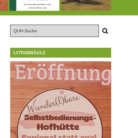
röffnung der Selbstbedienungshofhütte beim Wunderl
15.8.: Grillfeier der Lüßbacher Blasmusik
RIP Blutbuche
LITFASSSÄULE