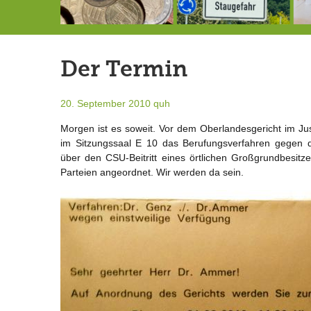
Schlimmer als erwartet: Berg von der Außenwelt abgeschnitten
Landrat Frey erlässt Haushaltssperre
Berg von der Außenwelt abgeschnitten / BERG WERK STATT eröffnet
Der Termin
20. September 2010
quh
Morgen ist es soweit. Vor dem Oberlandesgericht im Ju
im Sitzungssaal E 10 das Berufungsverfahren gegen 
über den CSU-Beitritt eines örtlichen Großgrundbesitz
Parteien angeordnet. Wir werden da sein.