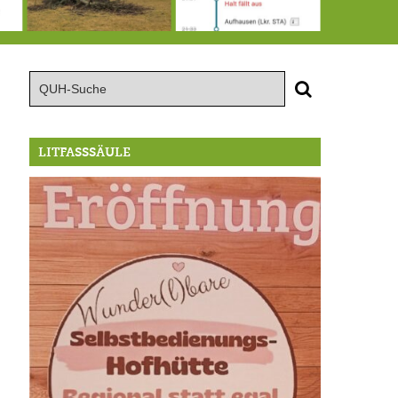
15.8.: Grillfeier der Lüßbacher Blasmusik
RIP Blutbuche
Von der Außenwelt abgeschnitten, update: das i-Tüpfelchen
LITFASSSÄULE