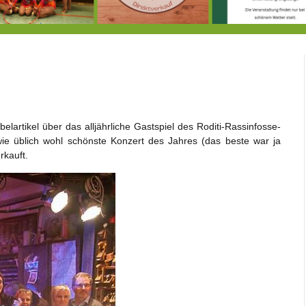
Doppelsieg für MTV-Gruppe “Attitude”
8.8.: Eröffnung der Selbstbedienungshofhütte beim Wunderl
lartikel über das alljährliche Gastspiel des Roditi-Rassinfosse-
ie üblich wohl schönste Konzert des Jahres (das beste war ja
rkauft.