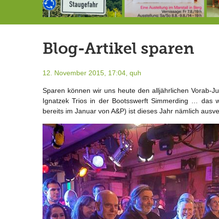
Landrat Frey erlässt Haushaltssperre
Berg von der Außenwelt abgeschnitten / BERG WERK STATT eröffnet
7.-9.8.: 40 Jahre Ateliertage
Blog-Artikel sparen
12. November 2015, 17:04,
quh
Sparen können wir uns heute den alljährlichen Vorab-Jube
Ignatzek Trios in der Bootsswerft Simmerding … das w
bereits im Januar von A&P) ist dieses Jahr nämlich ausve