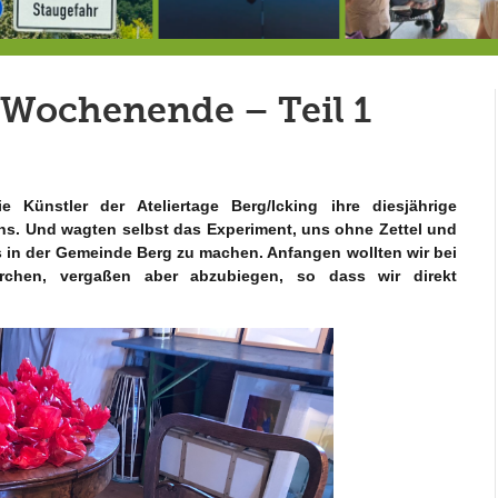
Berg von der Außenwelt abgeschnitten / BERG WERK STATT eröffnet
Rekordversuch im Apnoe-Tauchen bei Allmannshausen gescheitert!
Heu
e Wochenende – Teil 1
 Künstler der Ateliertage Berg/Icking ihre diesjährige
uns. Und wagten selbst das Experiment, uns ohne Zettel und
ers in der Gemeinde Berg zu machen. Anfangen wollten wir bei
chen, vergaßen aber abzubiegen, so dass wir direkt