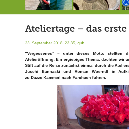
146,5 Millionen Badewannen
Schlimmer als erwartet: Berg von der Außenwelt abgeschnitten
Landrat Frey erlässt Haushaltssperre
Ateliertage – das erst
23. September 2018, 23:35,
quh
“Vergessenes” – unter dieses Motto stellten die
Atelieröffnung. Ein ergiebiges Thema, dachten wir 
Stift auf die Reise zunächst einmal durch die Ateli
Juschi Bannaski und Roman Woerndl in Aufkir
zu Dazze Kammerl nach Farchach fuhren.