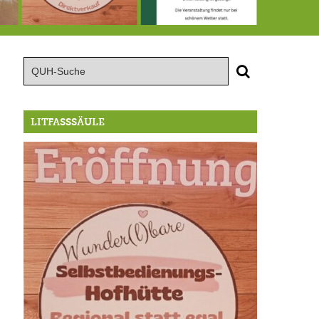
te große Geburtstagsfeier der Berg/Ickinger Künstler im Marstall
8.8.: Eröffnung der Selbstbedienungshofhütte beim Wunderl
15.8.: Grillfeier der Lüßbacher Blasmusik
RIP Blutbuc
LITFASSSÄULE