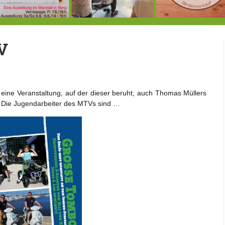
7.-9.8.: 40 Jahre Ateliertage
Heute große Geburtstagsfeier der Berg/Ickinger Künstler im Marstall
8.8.: E
V
ine Veranstaltung, auf der dieser beruht; auch Thomas Müllers
n. Die Jugendarbeiter des MTVs sind …