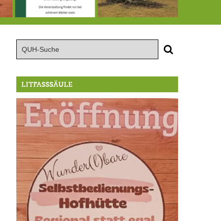
röffnung der Selbstbedienungshofhütte beim Wunderl
15.8.: Grillfeier der Lüßbacher Blasmusik
RIP Blutbuche
LITFASSSÄULE