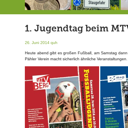
Schlimmer als erwartet: Berg von der Außenwelt abgeschnitten
Landrat Frey erlässt Haushaltssperre
Berg von der Außenwelt abgeschnitten / BERG WERK STATT eröffnet
1. Jugendtag beim MT
26. Juni 2014
quh
Heute abend gibt es großen Fußball, am Samstag dann e
Pähler Verein macht sicherlich ähnliche Veranstaltunge