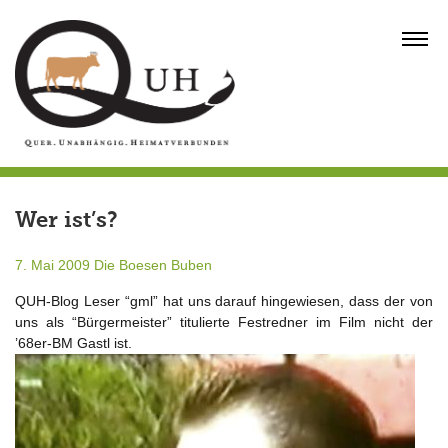
Skip
to
MENU
content
Wer ist’s?
7. Mai 2009
Die Boesen Buben
QUH-Blog Leser “gml” hat uns darauf hingewiesen, dass der von
uns als “Bürgermeister” titulierte Festredner im Film nicht der
’68er-BM Gastl ist.