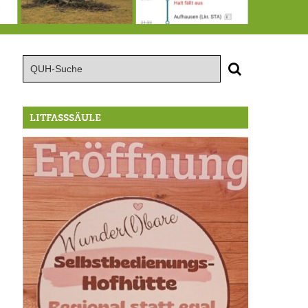
15.8.: Grillfeier der Lüßbacher Blasmusik
RIP Blutbuche
Von der Außenwelt abgeschnitten, update: das i-Tüpfelchen
LITFASSSÄULE