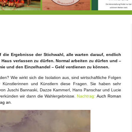
Doppelsieg für MTV-Gruppe “Attitude”
8.8.: Eröffnung der Selbstbedienungshofhütte beim Wunderl
f die Ergebnisse der Stichwahl, alle warten darauf, endlich
s Haus verlassen zu dürfen. Normal arbeiten zu dürfen und –
nomie und den Einzelhandel – Geld verdienen zu können.
? Wie wirkt sich die Isolation aus, sind wirtschaftliche Folgen
er Künstlerinnen und Künstlern diese Fragen. Sie haben sehr
n von Juschi Bannaski, Dazze Kammerl, Hans Panschar und Lucie
 verkünden wir dann die Wahlergebnisse.
Nachtrag:
Auch Roman
rag an.