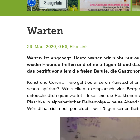
Landrat Frey erlässt Haushaltssperre
Berg von der Außenwelt abgeschnitten / BERG WERK STATT eröffnet
7.-9.8.: 40 Jahre Ateliertage
Warten
29. März 2020, 0:56,
Elke Link
Warten ist angesagt. Heute warten wir nicht nur au
wieder Freunde treffen und ohne triftigen Grund da
das betrifft vor allem die freien Berufe, die Gastro
Kunst und Corona – wie geht es unseren Kunstschaffenden
schon spürbar? Wir stellten exemplarisch vier Berg
unterschiedlich geantwortet – lesen Sie die Reaktione
Plaschka in alphabetischer Reihenfolge – heute Abend
Wörndl hat sich noch gemeldet – wir hängen seinen Beit