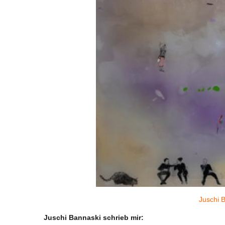
Juschi 
Juschi Bannaski schrieb mir: