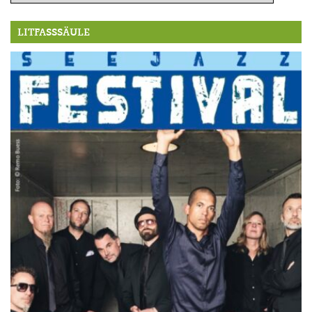
LITFASSSÄULE