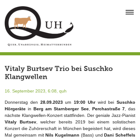
Skip
to
MENU
content
Vitaly Burtsev Trio bei Suschko
Klangwellen
16. September 2023, 6:08,
quh
Donnerstag den
28.09.2023
um
19:00 Uhr
wird bei
Suschko
Hörgeräte
in
Berg
am Starnberger See
,
Perchastraße 7
, das
nächste Klangwellen-Konzert stattfinden. Der geniale Jazz-Pianist
Vitaly Burtsev
, welcher bereits 2019 bei einem solistischen
Konzert die Zuhörerschaft in München begeistert hat, wird dieses
Mal gemeinsam mit
Nils Kugelmann
(Bass) und
Dani Scheffels