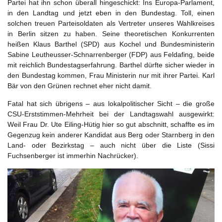
Partei hat ihn schon überall hingeschickt: Ins Europa-Parlament,
in den Landtag und jetzt eben in den Bundestag. Toll, einen
solchen treuen Parteisoldaten als Vertreter unseres Wahlkreises
in Berlin sitzen zu haben. Seine theoretischen Konkurrenten
heißen Klaus Barthel (SPD) aus Kochel und Bundesministerin
Sabine Leutheusser-Schnarrenberger (FDP) aus Feldafing, beide
mit reichlich Bundestagserfahrung. Barthel dürfte sicher wieder in
den Bundestag kommen, Frau Ministerin nur mit ihrer Partei. Karl
Bär von den Grünen rechnet eher nicht damit.
Fatal hat sich übrigens – aus lokalpolitischer Sicht – die große
CSU-Erststimmen-Mehrheit bei der Landtagswahl ausgewirkt:
Weil Frau Dr. Ute Eiling-Hütig hier so gut abschnitt, schaffte es im
Gegenzug kein anderer Kandidat aus Berg oder Starnberg in den
Land- oder Bezirkstag – auch nicht über die Liste (Sissi
Fuchsenberger ist immerhin Nachrücker).