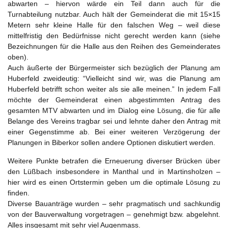
abwarten – hiervon wärde ein Teil dann auch für die
Turnabteilung nutzbar. Auch hält der Gemeinderat die mit 15×15
Metern sehr kleine Halle für den falschen Weg – weil diese
mittelfristig den Bedürfnisse nicht gerecht werden kann (siehe
Bezeichnungen für die Halle aus den Reihen des Gemeinderates
oben).
Auch äußerte der Bürgermeister sich bezüglich der Planung am
Huberfeld zweideutig: “Vielleicht sind wir, was die Planung am
Huberfeld betrifft schon weiter als sie alle meinen.” In jedem Fall
möchte der Gemeinderat einen abgestimmten Antrag des
gesamten MTV abwarten und im Dialog eine Lösung, die für alle
Belange des Vereins tragbar sei und lehnte daher den Antrag mit
einer Gegenstimme ab. Bei einer weiteren Verzögerung der
Planungen in Biberkor sollen andere Optionen diskutiert werden.
Weitere Punkte betrafen die Erneuerung diverser Brücken über
den Lüßbach insbesondere in Manthal und in Martinsholzen –
hier wird es einen Ortstermin geben um die optimale Lösung zu
finden.
Diverse Bauanträge wurden – sehr pragmatisch und sachkundig
von der Bauverwaltung vorgetragen – genehmigt bzw. abgelehnt.
Alles insgesamt mit sehr viel Augenmass.