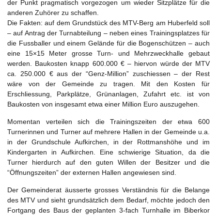
der Punkt pragmatisch vorgezogen um wieder Sitzplätze für die
anderen Zuhörer zu schaffen.
Die Fakten: auf dem Grundstück des MTV-Berg am Huberfeld soll
– auf Antrag der Turnabteilung – neben eines Trainingsplatzes für
die Fussballer und einem Gelände für die Bogenschützen – auch
eine 15×15 Meter grosse Turn- und Mehrzweckhalle gebaut
werden. Baukosten knapp 600.000 € – hiervon würde der MTV
ca. 250.000 € aus der “Genz-Million” zuschiessen – der Rest
wäre von der Gemeinde zu tragen. Mit den Kosten für
Erschliessung, Parkplätze, Grünanlagen, Zufahrt etc. ist von
Baukosten von insgesamt etwa einer Million Euro auszugehen.
Momentan verteilen sich die Trainingszeiten der etwa 600
Turnerinnen und Turner auf mehrere Hallen in der Gemeinde u.a.
in der Grundschule Aufkirchen, in der Rottmanshöhe und im
Kindergarten in Aufkirchen. Eine schwierige Situation, da die
Turner hierdurch auf den guten Willen der Besitzer und die
“Öffnungszeiten” der externen Hallen angewiesen sind.
Der Gemeinderat äusserte grosses Verständnis für die Belange
des MTV und sieht grundsätzlich dem Bedarf, möchte jedoch den
Fortgang des Baus der geplanten 3-fach Turnhalle im Biberkor