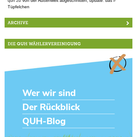
quh
zu
Von der Außenwelt abgeschnitten, update: das i-
Tüpfelchen
ARCHIVE
DIE QUH WÄHLERVEREINIGUNG
Wer wir sind
Der Rückblick
QUH-Blog