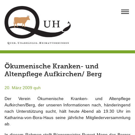
Skip
to
MENU
content
Ökumenische Kranken- und
Altenpflege Aufkirchen/ Berg
20. März 2009
quh
Der Verein Ökumenische Kranken- und Altenpflege
Aufkirchen/Berg, der unseren Informationen nach, händeringend
nach Unterstützung sucht, hält heute Abend ab 19.30 Uhr im
Katharina-von-Bora-Haus seine jährliche Mitgliederversammlung
ab.
In diesem Rahmen stellt Bürgermeister Rupert Monn das Berger