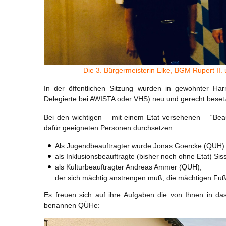
Die 3. Bürgermeisterin Elke, BGM Rupert II. u
In der öffentlichen Sitzung wurden in gewohnter Ha
Delegierte bei AWISTA oder VHS) neu und gerecht besetz
Bei den wichtigen – mit einem Etat versehenen – “B
dafür geeigneten Personen durchsetzen:
Als Jugendbeauftragter wurde Jonas Goercke (QUH)
als Inklusionsbeauftragte (bisher noch ohne Etat) Si
als Kulturbeauftragter Andreas Ammer (QUH),
der sich mächtig anstrengen muß, die mächtigen Fuß
Es freuen sich auf ihre Aufgaben die von Ihnen in 
benannen QÜHe: