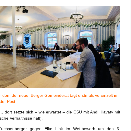
ilden: der neue Berger Gemeinderat tagt erstmals vereinzelt in
der Post
 dort setzte sich – wie erwartet – die CSU mit Andi Hlavaty mit
che Verhältnisse halt).
 Fuchsenberger gegen Elke Link im Wettbewerb um den 3.