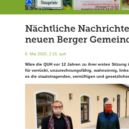
Landrat Frey erlässt Haushaltssperre
Berg von der Außenwelt abgeschnitten / BERG WERK STATT eröffnet
7.-9.8.: 40 Jahre Ateliertage
Nächtliche Nachrichten
neuen Berger Gemeind
6. Mai 2020, 2:15,
quh
Wäre die QUH vor 12 Jahren zu ihrer ersten Sitzung
für verrückt, unzurechnungsfähig, wahnsinnig, linksr
es die staatstragenden, vernüftigen und gesetzlic