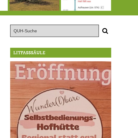
15.8.: Grillfeier der Lüßbacher Blasmusik
RIP Blutbuche
Von der Außenwelt abgeschnitten, update: das i-Tüpfelchen
LITFASSSÄULE