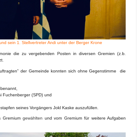
nd sein 1. Stellvertreter Andi unter der Berger Krone
rmonie die zu vergebenden Posten in diversen Gremien (z.b.
t.
eauftragten” der Gemeinde konnten sich ohne Gegenstimme die
 benannt,
ssi Fuchenberger (SPD) und
stapfen seines Vorgängers Jokl Kaske auszufüllen.
das Gremium
gewählten
und vom Gremium für weitere Aufgaben