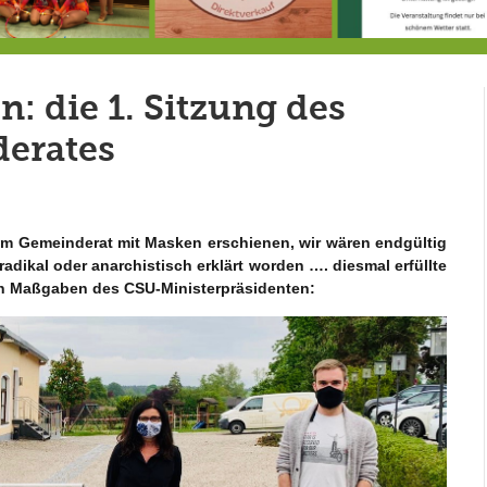
Doppelsieg für MTV-Gruppe “Attitude”
8.8.: Eröffnung der Selbstbedienungshofhütte beim Wunderl
: die 1. Sitzung des
erates
 im Gemeinderat mit Masken erschienen, wir wären endgültig
adikal oder anarchistisch erklärt worden …. diesmal erfüllte
hen Maßgaben des CSU-Ministerpräsidenten: