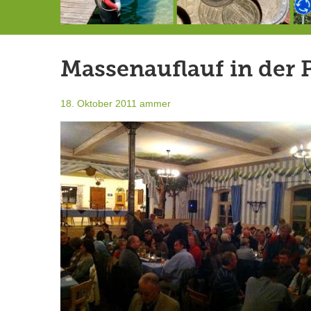
146,5 Millionen Badewannen
Schlimmer als erwartet: Berg von der Außenwelt abgeschnitten
Landrat Frey erlässt Haushaltssperre
Massenauflauf in der P
18. Oktober 2011
ammer