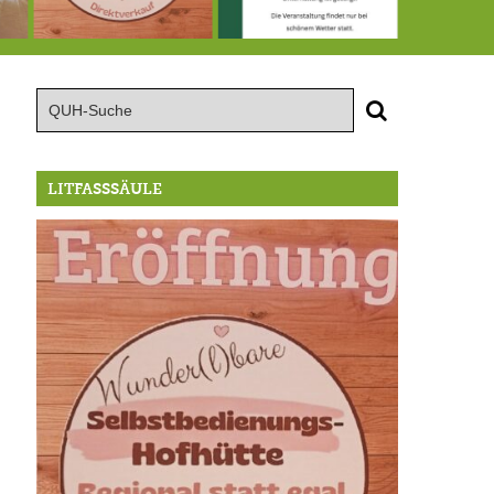
te große Geburtstagsfeier der Berg/Ickinger Künstler im Marstall
8.8.: Eröffnung der Selbstbedienungshofhütte beim Wunderl
15.8.: Grillfeier der Lüßbacher Blasmusik
RIP Blutbuc
LITFASSSÄULE