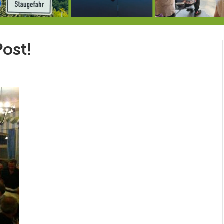
Berg von der Außenwelt abgeschnitten / BERG WERK STATT eröffnet
Rekordversuch im Apnoe-Tauchen bei Allmannshausen gescheitert!
Heu
ost!