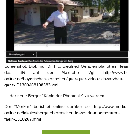
Screenshot: Dipl. Ing. Dr. h.c. Siegfried Genz empfängt ein Team
des BR auf der Maxhöhe. Vgl.
http://www.br-
online.de/bayerisches-fernsehen/quer/quer-video-schwarzbau-
genz-ID1309468198383.xml
… der neue Berger “König der Phantasie” zu werden.
Der “Merkur” berichtet online darüber so:
http://www.merkur-
online.de/lokales/berg/ueberraschende-wende-moerserturm-
faellt-1310267.html