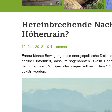
Die letzte Sitzung des Gemeinderates vor der Sommerpause
Doppelsieg für MTV-Gruppe “Attitude”
Ein Unglück kommt selten allein …
Hereinbrechende Nach
Höhenrain?
12. Juni 2012, 10:41,
ammer
Erneut könnte Bewegung in die energiepolitische Disk
darüber informiert, dass im sogenannten “Claim Höh
begonnen wird. Mit Speziallastwagen soll nach dem “Vi
geklärt werden.