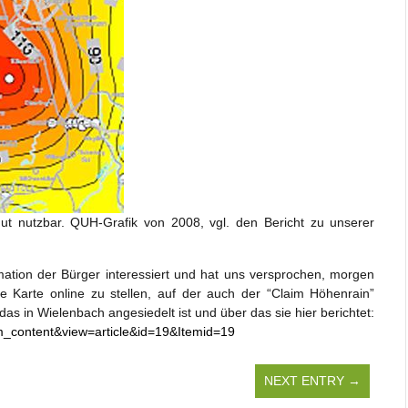
ut nutzbar. QUH-Grafik von 2008, vgl. den Bericht zu unserer
mation der Bürger interessiert und hat uns versprochen, morgen
e Karte online zu stellen, auf der auch der “Claim Höhenrain”
 das in Wielenbach angesiedelt ist und über das sie hier berichtet:
m_content&view=article&id=19&Itemid=19
NEXT ENTRY →