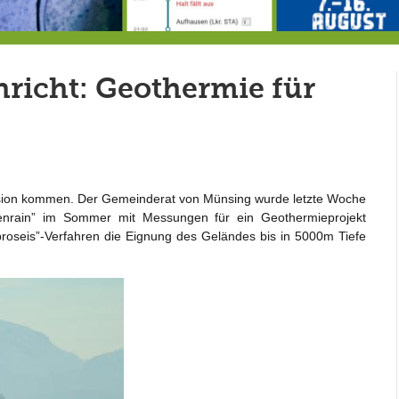
Hereintröpfelnde Nachricht: plötzlich Wassermangel in der Gemeinde Berg?
Von der Außenwelt abgeschnitten, update: das i-Tüpfelchen
7
richt: Geothermie für
ussion kommen. Der Gemeinderat von Münsing wurde letzte Woche
enrain” im Sommer mit Messungen für ein Geothermieprojekt
broseis”-Verfahren die Eignung des Geländes bis in 5000m Tiefe