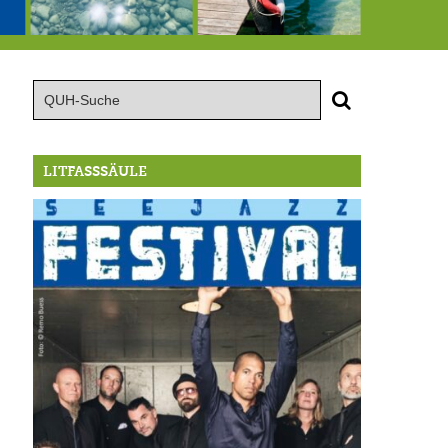
.-16.8.: Seejazz Festival
146,5 Millionen Badewannen
Schlimmer als erwartet: Berg von der Außenwelt abgeschnitten
LITFASSSÄULE