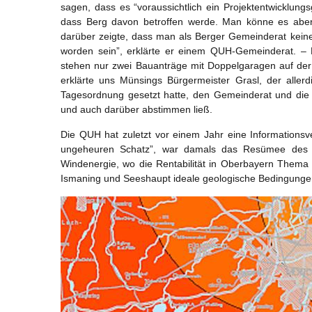
sagen, dass es “voraussichtlich ein Projektentwicklungs
dass Berg davon betroffen werde. Man könne es aber “
darüber zeigte, dass man als Berger Gemeinderat keine
worden sein”, erklärte er einem QUH-Gemeinderat. – N
stehen nur zwei Bauanträge mit Doppelgaragen auf der T
erklärte uns Münsings Bürgermeister Grasl, der alle
Tagesordnung gesetzt hatte, den Gemeinderat und die
und auch darüber abstimmen ließ.
Die QUH hat zuletzt vor einem Jahr eine Informationsve
ungeheuren Schatz”, war damals das Resümee des R
Windenergie, wo die Rentabilität in Oberbayern Thema l
Ismaning und Seeshaupt ideale geologische Bedingungen