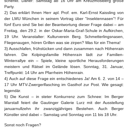
schenkt. Daher: Samstag ab 16 Uhr am Kreuzmöslberg große
Party.
2) Das erklärt Ihnen Herr apl. Prof. em. Karl-Ernst Kaissling von
der LMU München in seinem Vortrag über “Insektennasen”! Für
fünf Euro sind Sie bei der Beantwortung dieser Frage dabei – am
Freitag, den 29.2. in der Oskar-Maria-Graf-Schule in Aufkirchen,
19 Uhr. Veranstalter: Kulturverein Berg. Schmetterlingsnasen,
Fliegenaugen, hören Grillen was sie zirpen? Was für ein Thema!
3) Ausschlafen, frühstücken und dann zusammen nach Höhenrain
fahren. Die Kolpingsfamilie Höhenrain lädt zur Familien-
Winterrallye ein – Spiele, kleine sportliche Herausforderungen
meistern und Rätsel im Gelände lösen. Sonntag, 31. Januar,
Treffpunkt: 14 Uhr am Pfarrheim Höhenrain.
4) Auch auf diese Frage ein entschiedenes Ja! Am 6. 2. von 14 –
17 Uhr MTV-Zwergerlfasching im Gasthof zur Post. Wie gesagt:
legendär.
5) Die Kunst – in steter Konkurrenz zum Schnee: Im Berger
Marstall feiert die Gautinger Galerie Lurz mit der Ausstellung
januarnullzehn ihr zwanzigjähriges Bestehen. Auch Berger
Künstler sind dabei – Samstag und Sonntag von 11 bis 18 Uhr.
Sonst noch Fragen?