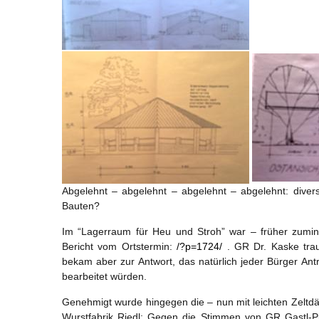
Abgelehnt – abgelehnt – abgelehnt – abgelehnt: dive
Bauten?
Im “Lagerraum für Heu und Stroh” war – früher zumi
Bericht vom Ortstermin:
/?p=1724/
. GR Dr. Kaske traut
bekam aber zur Antwort, das natürlich jeder Bürger An
bearbeitet würden.
Genehmigt wurde hingegen die – nun mit leichten Zel
Wurstfabrik Riedl: Gegen die Stimmen von GR Gastl-P