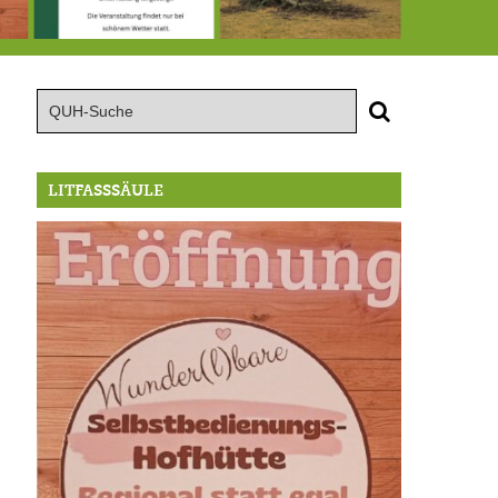
röffnung der Selbstbedienungshofhütte beim Wunderl
15.8.: Grillfeier der Lüßbacher Blasmusik
RIP Blutbuche
LITFASSSÄULE