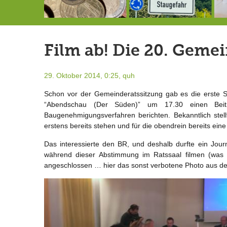
Schlimmer als erwartet: Berg von der Außenwelt abgeschnitten
Landrat Frey erlässt Haushaltssperre
Berg von der Außenwelt abgeschnitten / BERG WERK STATT eröffnet
Film ab! Die 20. Geme
29. Oktober 2014, 0:25,
quh
Schon vor der Gemeinderatssitzung gab es die erste 
“Abendschau (Der Süden)” um 17.30 einen Beitr
Baugenehmigungsverfahren berichten. Bekanntlich ste
erstens bereits stehen und für die obendrein bereits eine 
Das interessierte den BR, und deshalb durfte ein Jou
während dieser Abstimmung im Ratssaal filmen (was so
angeschlossen … hier das sonst verbotene Photo aus der