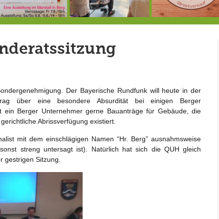
7.-9.8.: 40 Jahre Ateliertage
Heute große Geburtstagsfeier der Berg/Ickinger Künstler im Marstall
8.8.: E
inderatssitzung
Sondergenehmigung. Der Bayerische Rundfunk will heute in der
ag über eine besondere Absurdität bei einigen Berger
llt ein Berger Unternehmer gerne Bauanträge für Gebäude, die
gerichtliche Abrissverfügung existiert.
rnalist mit dem einschlägigen Namen “Hr. Berg” ausnahmsweise
nst streng untersagt ist). Natürlich hat sich die QUH gleich
 gestrigen Sitzung.