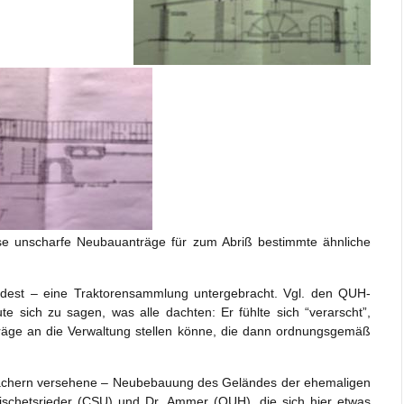
rse unscharfe Neubauanträge für zum Abriß bestimmte ähnliche
ndest – eine Traktorensammlung untergebracht. Vgl. den QUH-
e sich zu sagen, was alle dachten: Er fühlte sich “verarscht”,
träge an die Verwaltung stellen könne, die dann ordnungsgemäß
tdächern versehene – Neubebauung des Geländes der ehemaligen
ischetsrieder (CSU) und Dr. Ammer (QUH), die sich hier etwas