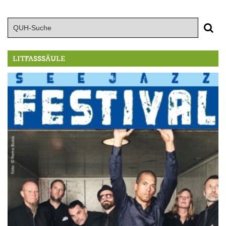
LITFASSSÄULE