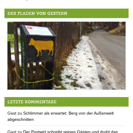
DER FLADEN VON GESTERN
Erstausgabe von “Das Berger Blatt” schon fast vergriffen
LETZTE KOMMENTARE
Gast
zu
Schlimmer als erwartet: Berg von der Außenwelt
abgeschnitten
Gast
zu
Der Postwirt schreibt seinen Gästen und droht das