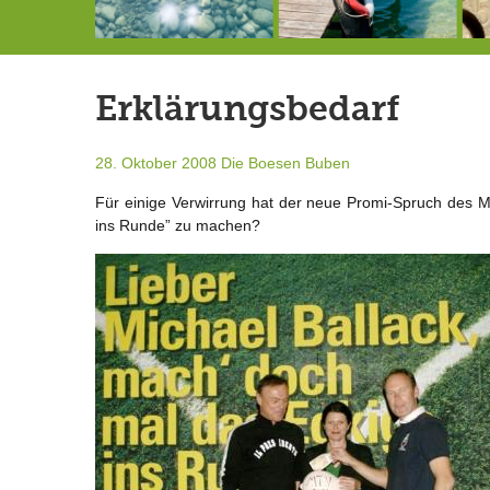
7.-16.8.: Seejazz Festival
146,5 Millionen Badewannen
Schlimmer als erwartet: Berg von der Außenwelt abgeschnitten
Erklärungsbedarf
28. Oktober 2008
Die Boesen Buben
Für einige Verwirrung hat der neue Promi-Spruch des 
ins Runde” zu machen?