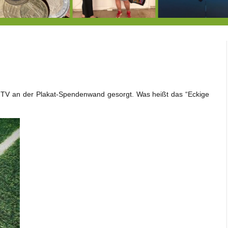
Landrat Frey erlässt Haushaltssperre
Der Erfolg der Ateliertage
Rekordve
MTV an der Plakat-Spendenwand gesorgt. Was heißt das “Eckige