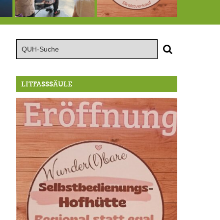
rsuch im Apnoe-Tauchen bei Allmannshausen gescheitert!
Heute große Geburtstagsfeier der Berg/Ickinger Künstler im Marstall
8.8.: Eröffnung der Selbstbedienungshofhütte beim Wunderl
LITFASSSÄULE