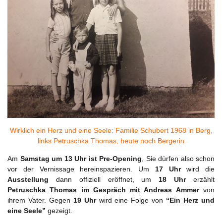
Wirklich ein Herz und eine Seele: Familie Schubert 1968 in Berg,
links Petruschka Thomas, heute noch Bergerin
Am
Samstag um 13 Uhr ist Pre-Opening
, Sie dürfen also schon
vor der Vernissage hereinspazieren. Um
17 Uhr
wird die
Ausstellung
dann offiziell eröffnet, um
18 Uhr
erzählt
Petruschka Thomas im Gespräch mit Andreas Ammer
von
ihrem Vater. Gegen
19 Uhr
wird eine Folge von
“Ein Herz und
eine Seele”
gezeigt.