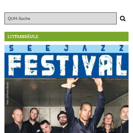
LITFASSSÄULE