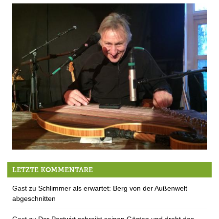
The Mountain Culture Club (Kulturverein Berg) proudly presents
LETZTE KOMMENTARE
Gast
zu
Schlimmer als erwartet: Berg von der Außenwelt
abgeschnitten
Gast
zu
Der Postwirt schreibt seinen Gästen und droht das