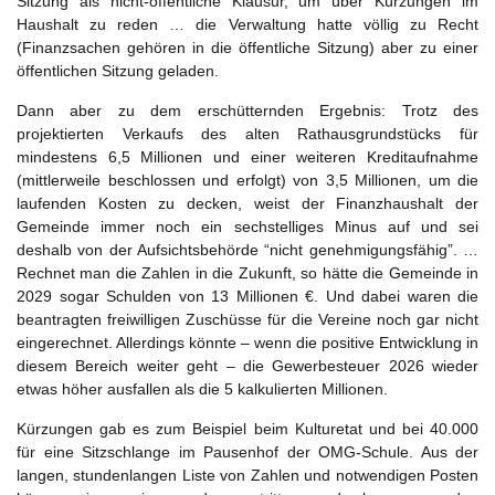
Sitzung als nicht-öffentliche Klausur, um über Kürzungen im
Haushalt zu reden … die Verwaltung hatte völlig zu Recht
(Finanzsachen gehören in die öffentliche Sitzung) aber zu einer
öffentlichen Sitzung geladen.
Dann aber zu dem erschütternden Ergebnis: Trotz des
projektierten Verkaufs des alten Rathausgrundstücks für
mindestens 6,5 Millionen und einer weiteren Kreditaufnahme
(mittlerweile beschlossen und erfolgt) von 3,5 Millionen, um die
laufenden Kosten zu decken, weist der Finanzhaushalt der
Gemeinde immer noch ein sechstelliges Minus auf und sei
deshalb von der Aufsichtsbehörde “nicht genehmigungsfähig”. …
Rechnet man die Zahlen in die Zukunft, so hätte die Gemeinde in
2029 sogar Schulden von 13 Millionen €. Und dabei waren die
beantragten freiwilligen Zuschüsse für die Vereine noch gar nicht
eingerechnet. Allerdings könnte – wenn die positive Entwicklung in
diesem Bereich weiter geht – die Gewerbesteuer 2026 wieder
etwas höher ausfallen als die 5 kalkulierten Millionen.
Kürzungen gab es zum Beispiel beim Kulturetat und bei 40.000
für eine Sitzschlange im Pausenhof der OMG-Schule. Aus der
langen, stundenlangen Liste von Zahlen und notwendigen Posten