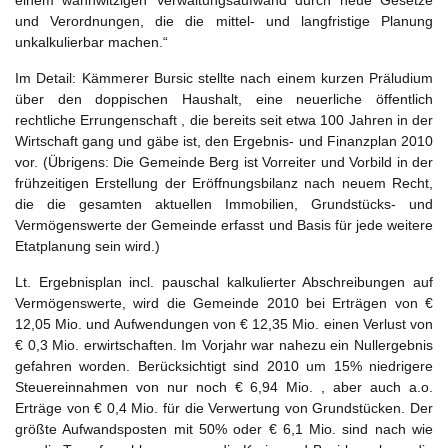
einem wahnwitzigen Verwaltungsaufwand durch neue Gesetze
und Verordnungen, die die mittel- und langfristige Planung
unkalkulierbar machen.“
Im Detail: Kämmerer Bursic stellte nach einem kurzen Präludium
über den doppischen Haushalt, eine neuerliche öffentlich
rechtliche Errungenschaft , die bereits seit etwa 100 Jahren in der
Wirtschaft gang und gäbe ist, den Ergebnis- und Finanzplan 2010
vor. (Übrigens: Die Gemeinde Berg ist Vorreiter und Vorbild in der
frühzeitigen Erstellung der Eröffnungsbilanz nach neuem Recht,
die die gesamten aktuellen Immobilien, Grundstücks- und
Vermögenswerte der Gemeinde erfasst und Basis für jede weitere
Etatplanung sein wird.)
Lt. Ergebnisplan incl. pauschal kalkulierter Abschreibungen auf
Vermögenswerte, wird die Gemeinde 2010 bei Erträgen von €
12,05 Mio. und Aufwendungen von € 12,35 Mio. einen Verlust von
€ 0,3 Mio. erwirtschaften. Im Vorjahr war nahezu ein Nullergebnis
gefahren worden. Berücksichtigt sind 2010 um 15% niedrigere
Steuereinnahmen von nur noch € 6,94 Mio. , aber auch a.o.
Erträge von € 0,4 Mio. für die Verwertung von Grundstücken. Der
größte Aufwandsposten mit 50% oder € 6,1 Mio. sind nach wie