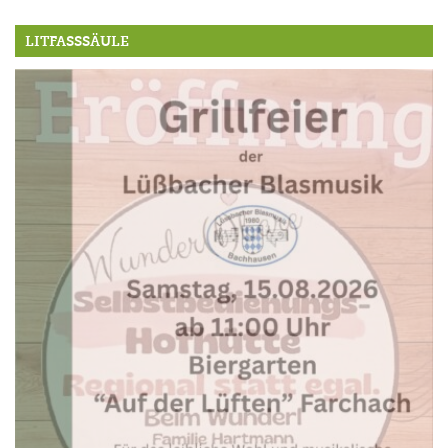
LITFASSSÄULE