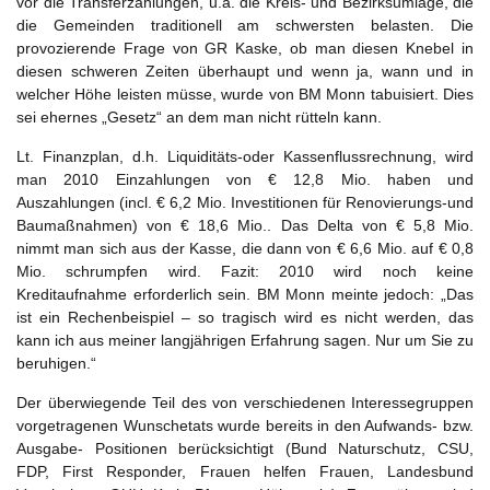
vor die Transferzahlungen, u.a. die Kreis- und Bezirksumlage, die
die Gemeinden traditionell am schwersten belasten. Die
provozierende Frage von GR Kaske, ob man diesen Knebel in
diesen schweren Zeiten überhaupt und wenn ja, wann und in
welcher Höhe leisten müsse, wurde von BM Monn tabuisiert. Dies
sei ehernes „Gesetz“ an dem man nicht rütteln kann.
Lt. Finanzplan, d.h. Liquiditäts-oder Kassenflussrechnung, wird
man 2010 Einzahlungen von € 12,8 Mio. haben und
Auszahlungen (incl. € 6,2 Mio. Investitionen für Renovierungs-und
Baumaßnahmen) von € 18,6 Mio.. Das Delta von € 5,8 Mio.
nimmt man sich aus der Kasse, die dann von € 6,6 Mio. auf € 0,8
Mio. schrumpfen wird. Fazit: 2010 wird noch keine
Kreditaufnahme erforderlich sein. BM Monn meinte jedoch: „Das
ist ein Rechenbeispiel – so tragisch wird es nicht werden, das
kann ich aus meiner langjährigen Erfahrung sagen. Nur um Sie zu
beruhigen.“
Der überwiegende Teil des von verschiedenen Interessegruppen
vorgetragenen Wunschetats wurde bereits in den Aufwands- bzw.
Ausgabe- Positionen berücksichtigt (Bund Naturschutz, CSU,
FDP, First Responder, Frauen helfen Frauen, Landesbund