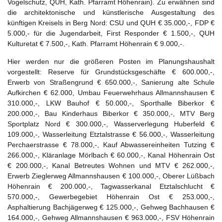
Vogelschutz, QUH, Kath. Pfarramt Höhenrain). Zu erwähnen sind
die architektonische und künstlerische Ausgestaltung des
künftigen Kreisels in Berg Nord: CSU und QUH € 35.000,-, FDP €
5.000,- für die Jugendarbeit, First Responder € 1.500,-, QUH
Kulturetat € 7.500,-, Kath. Pfarramt Höhenrain € 9.000,-.
Hier werden nur die größeren Posten im Planungshaushalt
vorgestellt: Reserve für Grundstücksgeschäfte € 600.000,-,
Erwerb von Straßengrund € 650.000,-, Sanierung alte Schule
Aufkirchen € 62.000, Umbau Feuerwehrhaus Allmannshausen €
310.000,-, LKW Bauhof € 50.000,-, Sporthalle Biberkor €
200.000,-, Bau Kinderhaus Biberkor € 350.000,-, MTV Berg
Sportplatz Nord € 300.000,-, Wasserverlegung Huberfeld €
109.000,-, Wasserleitung Etztalstrasse € 56.000,-, Wasserleitung
Perchaerstrasse € 78.000,-, Kauf Abwassereinheiten Tutzing €
266.000,-, Kläranlage Mörlbach € 60.000,-, Kanal Höhenrain Ost
€ 200.000,-, Kanal Betreutes Wohnen und MTV € 262.000,-,
Erwerb Zieglerweg Allmannshausen € 100.000,-, Oberer Lüßbach
Höhenrain € 200.000,-, Tagwasserkanal Etztalschlucht €
570.000,-, Gewerbegebiet Höhenrain Ost € 253.000,-,
Asphaltierung Bachjägerweg € 125.000,-, Gehweg Bachhausen €
164.000,-, Gehweg Allmannshausen € 963.000,-, FSV Höhenrain