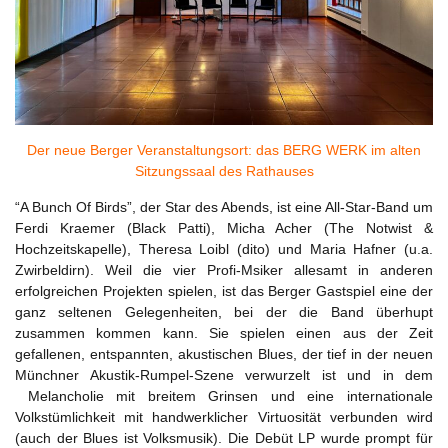
Der neue Berger Veranstaltungsort: das BERG WERK im alten
Sitzungssaal des Rathauses
“A Bunch Of Birds”, der Star des Abends, ist eine All-Star-Band um
Ferdi Kraemer (Black Patti), Micha Acher (The Notwist &
Hochzeitskapelle), Theresa Loibl (dito) und Maria Hafner (u.a.
Zwirbeldirn). Weil die vier Profi-Msiker allesamt in anderen
erfolgreichen Projekten spielen, ist das Berger Gastspiel eine der
ganz seltenen Gelegenheiten, bei der die Band überhupt
zusammen kommen kann. Sie spielen einen aus der Zeit
gefallenen, entspannten, akustischen Blues, der tief in der neuen
Münchner Akustik-Rumpel-Szene verwurzelt ist und in dem
Melancholie mit breitem Grinsen und eine internationale
Volkstümlichkeit mit handwerklicher Virtuosität verbunden wird
(auch der Blues ist Volksmusik). Die Debüt LP wurde prompt für