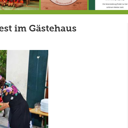
Doppelsieg für MTV-Gruppe “Attitude”
8.8.: Eröffnung der Selbstbedienungshofhütte beim Wunderl
est im Gästehaus