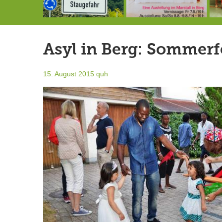
Landrat Frey erlässt Haushaltssperre
Berg von der Außenwelt abgeschnitten / BERG WERK STATT eröffnet
7.-9.8.: 40 Jahre Ateliertage
Asyl in Berg: Sommerf
15. August 2015
quh