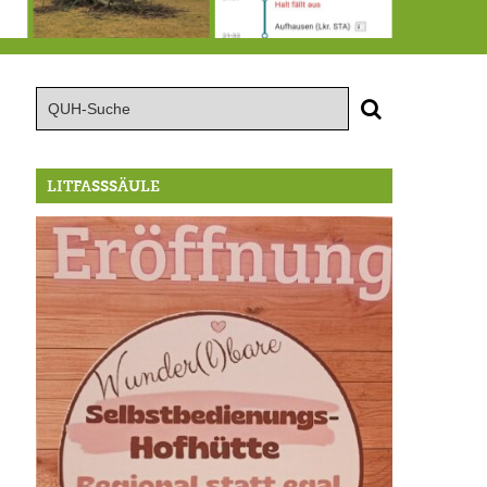
15.8.: Grillfeier der Lüßbacher Blasmusik
RIP Blutbuche
Von der Außenwelt abgeschnitten, update: das i-Tüpfelchen
LITFASSSÄULE