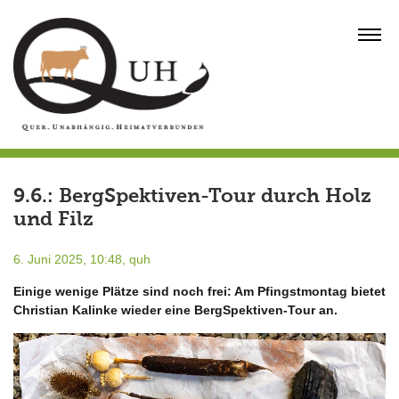
Skip
to
MENU
content
9.6.: BergSpektiven-Tour durch Holz
und Filz
6. Juni 2025, 10:48,
quh
Einige wenige Plätze sind noch frei: Am Pfingstmontag bietet
Christian Kalinke wieder eine BergSpektiven-Tour an.