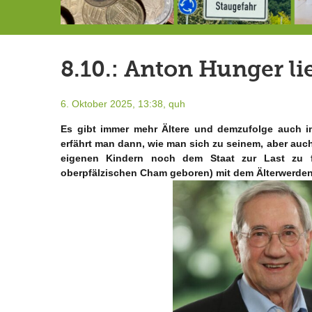
Schlimmer als erwartet: Berg von der Außenwelt abgeschnitten
Landrat Frey erlässt Haushaltssperre
Berg von der Außenwelt abgeschnitten / BERG WERK STATT eröffnet
8.10.: Anton Hunger li
6. Oktober 2025, 13:38,
quh
Es gibt immer mehr Ältere und demzufolge auch i
erfährt man dann, wie man sich zu seinem, aber auch
eigenen Kindern noch dem Staat zur Last zu f
oberpfälzischen Cham geboren) mit dem Älterwerden