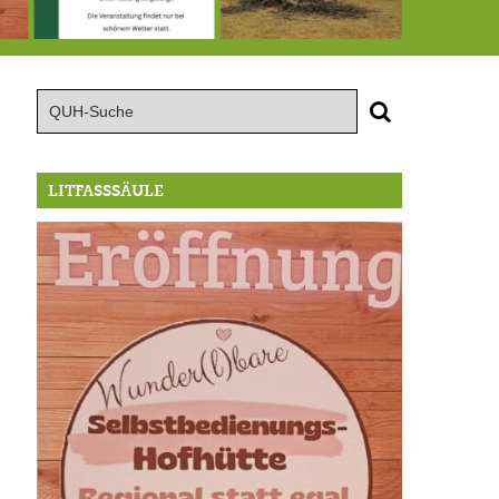
röffnung der Selbstbedienungshofhütte beim Wunderl
15.8.: Grillfeier der Lüßbacher Blasmusik
RIP Blutbuche
LITFASSSÄULE