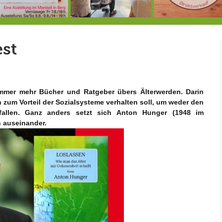
7.-9.8.: 40 Jahre Ateliertage
Heute große Geburtstagsfeier der Berg/Ickinger Künstler im Marstall
8.8.: E
est
mmer mehr Bücher und Ratgeber übers Älterwerden. Darin
 zum Vorteil der Sozialsysteme verhalten soll, um weder den
allen. Ganz anders setzt sich Anton Hunger (1948 im
 auseinander.