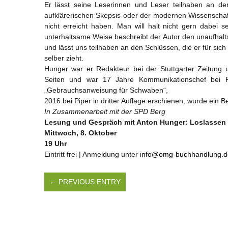
Er lässt seine Leserinnen und Leser teilhaben an den 
aufklärerischen Skepsis oder der modernen Wissenschaf
nicht erreicht haben. Man will halt nicht gern dabei s
unterhaltsame Weise beschreibt der Autor den unaufha
und lässt uns teilhaben an den Schlüssen, die er für sich
selber zieht.
Hunger war er Redakteur bei der Stuttgarter Zeitung
Seiten und war 17 Jahre Kommunikationschef bei Por
„Gebrauchsanweisung für Schwaben“,
2016 bei Piper in dritter Auflage erschienen, wurde ein Be
In Zusammenarbeit mit der SPD Berg
Lesung und Gespräch mit Anton Hunger: Loslassen
Mittwoch, 8. Oktober
19 Uhr
Eintritt frei | Anmeldung unter
info@omg-buchhandlung.d
← PREVIOUS ENTRY