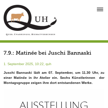
Skip
to
MENU
content
7.9.: Matinée bei Juschi Bannaski
1. September 2025, 10:22,
quh
Juschi Bannaski lädt am 07. September, um 11.30 Uhr, zu
einer Matinée in ihr Atelier ein. Sechs Künstlerinnen der
Montagsgruppe zeigen ihre dort entstandenen Werke.