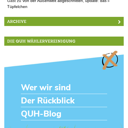
Gast
zu
Von der Außenwelt abgeschnitten, update: das i-
Tüpfelchen
ARCHIVE
DIE QUH WÄHLERVEREINIGUNG
Wer wir sind
Der Rückblick
QUH-Blog