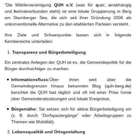
“Die Wählervereinigung
QUH e.V.
(was für
q
uer,
u
nabhängig
und
h
eimatverbunden steht) ist eine lokale Gruppierung in Berg
am Starnberger See, die sich seit ihrer Gründung 2006 als
unkonventionelle Alternative zu den etablierten Parteien versteht.
Ihre Ziele und Schwerpunkte lassen sich in folgende
Kernbereiche unterteilen:
Transparenz und Bürgerbeteiligung
Ein zentrales Anliegen der QUH ist es, die Gemeindepolitik für die
Bürger durchsichtiger zu machen.
Informationsfluss:
Über ihren weit über die
Gemeindegrenzen hinaus bekannten Blog (
quh-berg.de
)
berichtet die QUH fast täglich und oft mit einer Prise Ironie
über Gemeinderatssitzungen und lokale Ereignisse.
Bürgernähe:
Sie setzen sich für aktive Bürgerbeteiligung ein
(z. B. durch “Dorfspaziergänge” oder Arbeitsgruppen zu
Themen wie Mobilität).
Lebensqualität und Ortsgestaltung