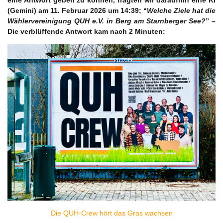
eine Antwort geben zu können, fragten wir daraufhin eine KI
(Gemini) am 11. Februar 2026 um 14:39; “
Welche Ziele hat die
Wählervereinigung QUH e.V. in Berg am Starnberger See?
” –
Die verblüffende Antwort kam nach 2 Minuten:
Die QUH-Crew hört das Gras wachsen