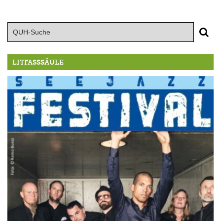
LITFASSSÄULE