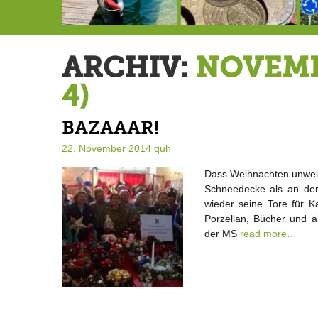
146,5 Millionen Badewannen
Schlimmer als erwartet: Berg von der Außenwelt abgeschnitten
Landrat Frey erlässt Haushaltssperre
ARCHIV:
NOVEMB
4)
BAZAAAR!
22. November 2014
quh
Dass Weihnachten unweig
Schneedecke als an der
wieder seine Tore für K
Porzellan, Bücher und a
der MS
read more…