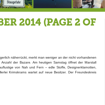
Berg von der Außenwelt abgeschnitten / BERG WERK STATT eröffnet
Rekordversuch im Apnoe-Tauchen bei Allmannshausen gescheitert!
Heu
ER 2014
(PAGE 2 OF
erlich näherrückt, merkt man weniger an der nicht vorhandenen
 Anzahl der Bazare. Am heutigen Samstag öffnet der Marstall
auflustige von Nah und Fern – edle Stoffe, Designerklamotten,
llerlei Krimskrams wartet auf neue Besitzer. Der Freundeskreis