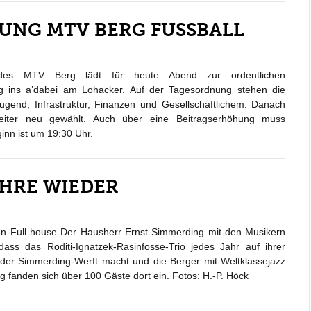
NG MTV BERG FUSSBALL
g des MTV Berg lädt für heute Abend zur ordentlichen
 ins a’dabei am Lohacker. Auf der Tagesordnung stehen die
Jugend, Infrastruktur, Finanzen und Gesellschaftlichem. Danach
sleiter neu gewählt. Auch über eine Beitragserhöhung muss
nn ist um 19:30 Uhr.
HRE WIEDER
en Full house Der Hausherr Ernst Simmerding mit den Musikern
dass das Roditi-Ignatzek-Rasinfosse-Trio jedes Jahr auf ihrer
 der Simmerding-Werft macht und die Berger mit Weltklassejazz
g fanden sich über 100 Gäste dort ein. Fotos: H.-P. Höck