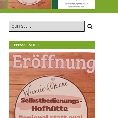
te große Geburtstagsfeier der Berg/Ickinger Künstler im Marstall
8.8.: Eröffnung der Selbstbedienungshofhütte beim Wunderl
15.8.: Grillfeier der Lüßbacher Blasmusik
RIP Blutbuc
LITFASSSÄULE