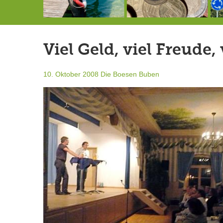
146,5 Millionen Badewannen
Schlimmer als erwartet: Berg von der Außenwelt abgeschnitten
Landrat Frey erlässt Haushaltssperre
Viel Geld, viel Freude,
10. Oktober 2008
Die Boesen Buben