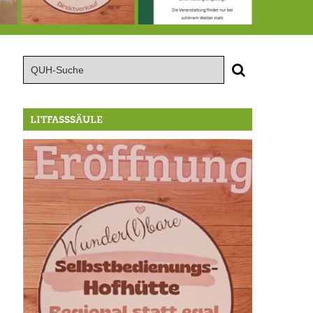
te große Geburtstagsfeier der Berg/Ickinger Künstler im Marstall
8.8.: Eröffnung der Selbstbedienungshofhütte beim Wunderl
15.8.: Grillfeier der Lüßbacher Blasmusik
RIP Blutbuc
LITFASSSÄULE