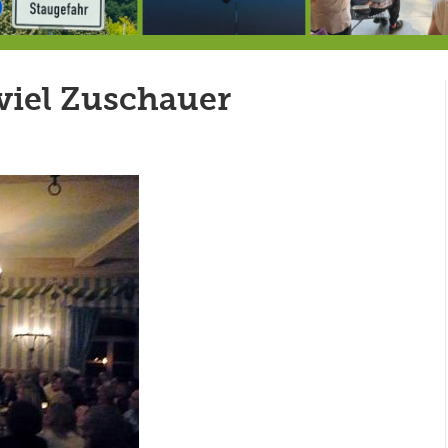
Berg von der Außenwelt abgeschnitten / BERG WERK STATT eröffnet
Rekordversuch im Apnoe-Tauchen bei Allmannshausen gescheitert!
Heu
 viel Zuschauer