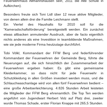
Feuerwehrhaus Allmannshausen sein, 2011 die Alte Schule in
Aufkirchen).
Besonders freute sich Toni Lidl über 12 neue aktive Mitglieder,
von denen allein drei die Familie Leichmann stellt.
Ein Viertel des Haushalts für 2010 soll für die
“Kameradschaftsförderung” bereitgestellt werden. Ein zunächst
etwas altbacken anmutender Ausdruck, aber de facto eigentlich
nichts anderes als eine Investition in teambildende Maßnahmen,
wie sie jede moderne Firma heutzutage durchführt.
Tobi Völkl, Kommandant der FFW Berg und federführender
Kommandant der Feuerwehren der Gemeinde Berg, führte die
Neuerungen auf, die sich hinsichtlich der Zusammenarbeit der
Feuerwehren ergeben haben: Es gibt eine gemeinsame
Kleiderkammer, so dass nicht für jede Feuerwehr in
Schutzkleidung in allen Größen investiert werden muss, und die
Schlauchwaschanlage wird von allen fünf Feuerwehren bedient –
eine große Arbeitserleichterung. 4.826 Stunden Arbeit leisteten
die Mitglieder der FFW Berg ehrenamtlich. Die Top Ten werden
angeführt von Jugendwart Herbert Volz auf Platz drei, zweiter
wurde Thomas Schade, erster Florian Knappe mit 265,5 Stunden.