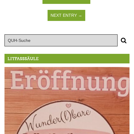
NEXT ENTRY →
LITFASSSÄULE