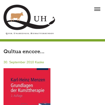
Skip
to
MENU
content
Qultua encore…
30. September 2010
Kaske