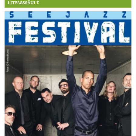
LITFASSSÄULE