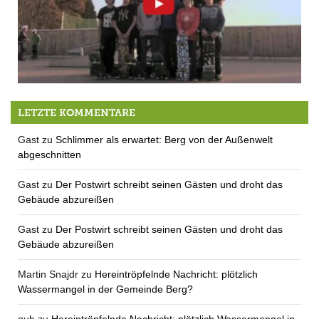
Die Skater vom Skatepark Berg
LETZTE KOMMENTARE
Gast
zu
Schlimmer als erwartet: Berg von der Außenwelt
abgeschnitten
Gast
zu
Der Postwirt schreibt seinen Gästen und droht das
Gebäude abzureißen
Gast
zu
Der Postwirt schreibt seinen Gästen und droht das
Gebäude abzureißen
Martin Snajdr
zu
Hereintröpfelnde Nachricht: plötzlich
Wassermangel in der Gemeinde Berg?
quh
zu
Hereintröpfelnde Nachricht: plötzlich Wassermangel in