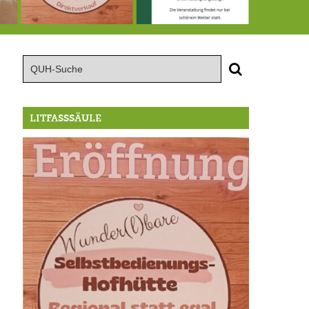
te große Geburtstagsfeier der Berg/Ickinger Künstler im Marstall
8.8.: Eröffnung der Selbstbedienungshofhütte beim Wunderl
15.8.: Grillfeier der Lüßbacher Blasmusik
RIP Blutbuc
LITFASSSÄULE