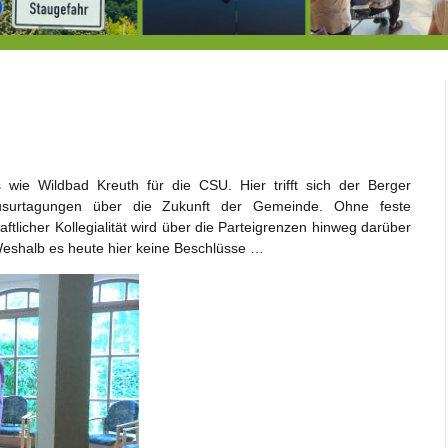
Berg von der Außenwelt abgeschnitten / BERG WERK STATT eröffnet
Rekordversuch im Apnoe-Tauchen bei Allmannshausen gescheitert!
Heu
wie Wildbad Kreuth für die CSU. Hier trifft sich der Berger
usurtagungen über die Zukunft der Gemeinde. Ohne feste
tlicher Kollegialität wird über die Parteigrenzen hinweg darüber
 Weshalb es heute hier keine Beschlüsse …