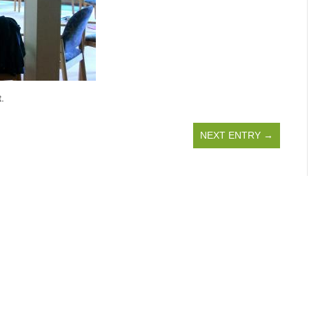
.
NEXT ENTRY →