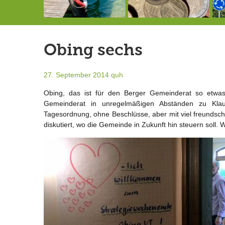
146,5 Millionen Badewannen
Schlimmer als erwartet: Berg von der Außenwelt abgeschnitten
Landrat Frey erlässt Haushaltssperre
Obing sechs
27. September 2014
quh
Obing, das ist für den Berger Gemeinderat so etwas 
Gemeinderat in unregelmäßigen Abständen zu Kla
Tagesordnung, ohne Beschlüsse, aber mit viel freundschaf
diskutiert, wo die Gemeinde in Zukunft hin steuern soll.