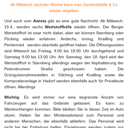
Ab Mittwoch nächster Woche kann man Gartenabfälle & Co
wieder abgeben
Und auch vom
Awista
gibt es eine gute Nachricht: Ab Mittwoch,
15.4., werden sechs
Wertstoffhöfe
wieder öffnen. Der Berger
Wertstoffhof ist zwar nicht dabei, aber wir können Starnberg oder
Pöcking wieder anfahren. Andechs, Inning, Krailling und
Pentenried werden ebenfalls geöffnet haben. Die Öffnungszeiten
sind Mittwoch bis Freitag, 9:00 bis 18:00 Uhr durchgehend und
Samstag 9:00 bis 13:00 Uhr. Am Samstag, den 18. April wird der
Wertstoffhof in Starnberg allerdings wegen der Asphaltierung der
Petersbrunner Straße geschossen haben. Die
Grüngutannahmestellen in Gilching und Krailling sowie die
Kompostieranlage in Hadorf werden ebenfalls auch für Privatleute
öffnen. Allerdings
Wichtig
: Es wird immer nur eine begrenzte Anzahl von
Fahrzeugen auf das Gelände gelassen. Es kann zu
Warteschlangen kommen. Bitte bleiben Sie in dieser Zeit im Auto
sitzen. Halten Sie den Mindestabstand zum Personal und
anderen Menschen, die ebenfalls abliefern. Das Personal wird
nicht bei der Entladung helfen. Eingelassen werden zudem nur