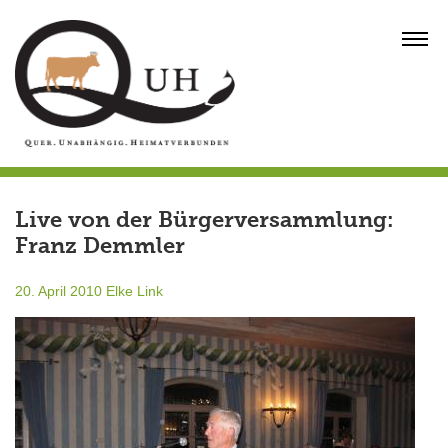
Skip
to
MENU
content
Live von der Bürgerversammlung:
Franz Demmler
20. April 2010
Elke Link