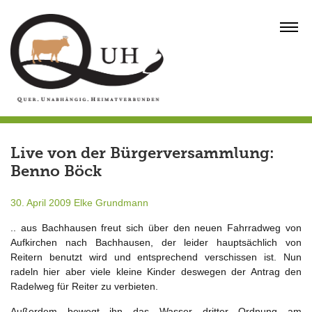
Skip
to
MENU
content
Live von der Bürgerversammlung:
Benno Böck
30. April 2009
Elke Grundmann
.. aus Bachhausen freut sich über den neuen Fahrradweg von
Aufkirchen nach Bachhausen, der leider hauptsächlich von
Reitern benutzt wird und entsprechend verschissen ist. Nun
radeln hier aber viele kleine Kinder deswegen der Antrag den
Radelweg für Reiter zu verbieten.
Außerdem bewegt ihn das Wasser dritter Ordnung am