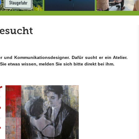
Berg von der Außenwelt abgeschnitten / BERG WERK STATT eröffnet
Rekordversuch im Apnoe-Tauchen bei Allmannshausen gescheitert!
Heu
gesucht
er und Kommunikationsdesigner. Dafür sucht er ein Atelier.
ie etwas wissen, melden Sie sich bitte direkt bei ihm.