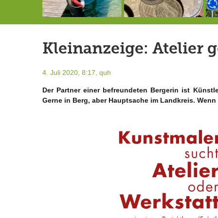
146,5 Millionen Badewannen
Schlimmer als erwartet: Berg von der Außenwelt abgeschnitten
Landrat Frey erlässt Haushaltssperre
Kleinanzeige: Atelier 
4. Juli 2020, 8:17,
quh
Der Partner einer befreundeten
Bergerin ist Künstl
Gerne in Berg, aber Hauptsache im Landkreis. Wenn S