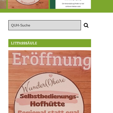
te große Geburtstagsfeier der Berg/Ickinger Künstler im Marstall
8.8.: Eröffnung der Selbstbedienungshofhütte beim Wunderl
15.8.: Grillfeier der Lüßbacher Blasmusik
RIP Blutbuc
LITFASSSÄULE