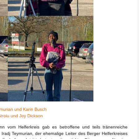
ymurian und Karin Busch
Stroiu und Joy Dickson
n vom Helferkreis gab es betroffene und teils tränenreiche
 Iradj Teymurian, der ehemalige Leiter des Berger Helferkreises