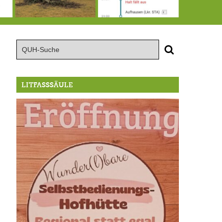
15.8.: Grillfeier der Lüßbacher Blasmusik
RIP Blutbuche
Von der Außenwelt abgeschnitten, update: das i-Tüpfelchen
LITFASSSÄULE