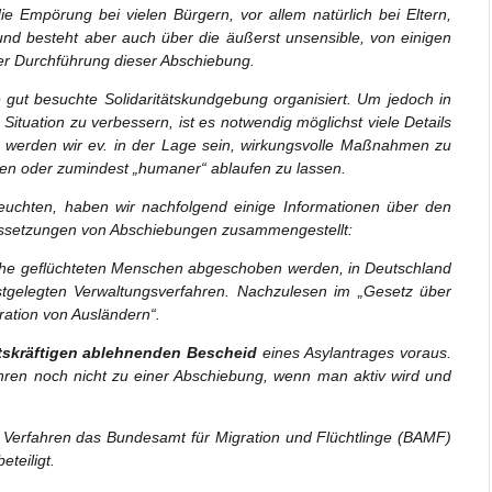
die Empörung bei vielen Bürgern, vor allem natürlich bei Eltern,
nd besteht aber auch über die äußerst unsensible, von einigen
er Durchführung dieser Abschiebung.
e gut besuchte Solidaritätskundgebung organisiert. Um jedoch in
Situation zu verbessern, ist es notwendig möglichst viele Details
 werden wir ev. in der Lage sein, wirkungsvolle Maßnahmen zu
iden oder zumindest „humaner“ ablaufen zu lassen.
euchten, haben wir nachfolgend einige Informationen über den
raussetzungen von Abschiebungen zusammengestellt:
elche geflüchteten Menschen abgeschoben werden, in Deutschland
estgelegten Verwaltungsverfahren. Nachzulesen im „Gesetz über
gration von Ausländern“.
tskräftigen ablehnenden Bescheid
eines Asylantrages voraus.
hren noch nicht zu einer Abschiebung, wenn man aktiv wird und
 Verfahren das Bundesamt für Migration und Flüchtlinge (BAMF)
teiligt.