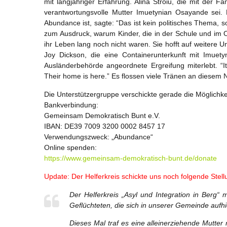
mit langjähriger Erfahrung. Alina Stroiu, die mit der Fa
verantwortungsvolle Mutter Imuetynian Osayande sei. 
Abundance ist, sagte: “Das ist kein politisches Thema, 
zum Ausdruck, warum Kinder, die in der Schule und im Or
ihr Leben lang noch nicht waren. Sie hofft auf weitere 
Joy Dickson, die eine Containerunterkunft mit Imuety
Ausländerbehörde angeordnete Ergreifung miterlebt. “
Their home is here.” Es flossen viele Tränen an diesem 
Die Unterstützergruppe verschickte gerade die Möglichke
Bankverbindung:
Gemeinsam Demokratisch Bunt e.V.
IBAN: DE39 7009 3200 0002 8457 17
Verwendungszweck: „Abundance“
Online spenden:
https://www.gemeinsam-demokratisch-bunt.de/donate
Update: Der Helferkreis schickte uns noch folgende Stell
Der Helferkreis „Asyl und Integration in Berg“
Geflüchteten, die sich in unserer Gemeinde aufh
Dieses Mal traf es eine alleinerziehende Mutter 