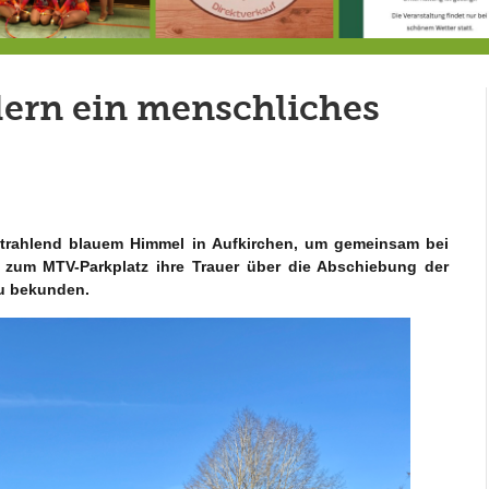
Doppelsieg für MTV-Gruppe “Attitude”
8.8.: Eröffnung der Selbstbedienungshofhütte beim Wunderl
ndern ein menschliches
trahlend blauem Himmel in Aufkirchen, um gemeinsam bei
 zum MTV-Parkplatz ihre Trauer über die Abschiebung der
zu bekunden.