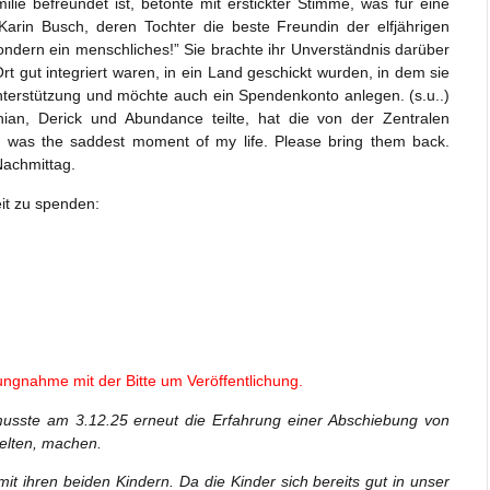
milie befreundet ist, betonte mit erstickter Stimme, was für eine
Karin Busch, deren Tochter die beste Freundin der elfjährigen
sondern ein menschliches!” Sie brachte ihr Unverständnis darüber
t gut integriert waren, in ein Land geschickt wurden, in dem sie
Unterstützung und möchte auch ein Spendenkonto anlegen. (s.u..)
nian, Derick und Abundance teilte, hat die von der Zentralen
It was the saddest moment of my life. Please bring them back.
Nachmittag.
it zu spenden:
ungnahme mit der Bitte um Veröffentlichung.
 musste am 3.12.25 erneut die Erfahrung einer Abschiebung von
ielten, machen.
mit ihren beiden Kindern. Da die Kinder sich bereits gut in unser