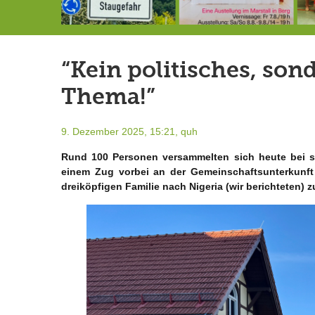
Landrat Frey erlässt Haushaltssperre
Berg von der Außenwelt abgeschnitten / BERG WERK STATT eröffnet
7.-9.8.: 40 Jahre Ateliertage
“Kein politisches, so
Thema!”
9. Dezember 2025, 15:21,
quh
Rund 100 Personen versammelten sich heute bei s
einem Zug vorbei an der Gemeinschaftsunterkunft
dreiköpfigen Familie nach Nigeria (wir berichteten) 