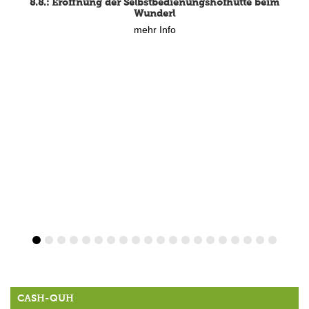
8.8.: Eröffnung der Selbstbedienungshofhütte beim
Wunderl
mehr Info
CASH-QUH