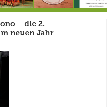
Doppelsieg für MTV-Gruppe “Attitude”
8.8.: Eröffnung der Selbstbedienungshofhütte beim Wunderl
ono – die 2.
im neuen Jahr