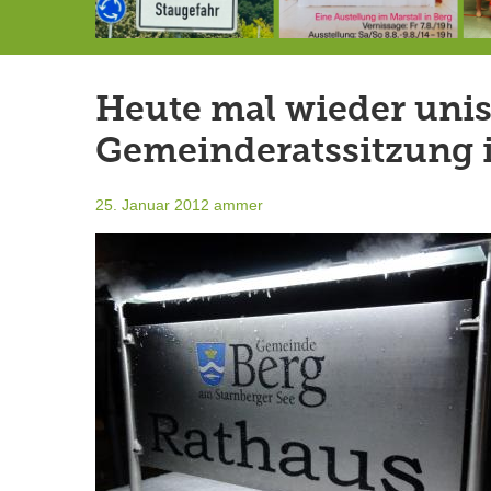
Landrat Frey erlässt Haushaltssperre
Berg von der Außenwelt abgeschnitten / BERG WERK STATT eröffnet
7.-9.8.: 40 Jahre Ateliertage
Heute mal wieder unis
Gemeinderatssitzung 
25. Januar 2012
ammer