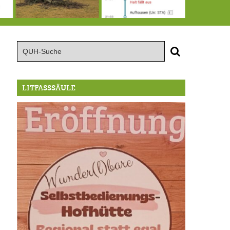
15.8.: Grillfeier der Lüßbacher Blasmusik
RIP Blutbuche
Von der Außenwelt abgeschnitten, update: das i-Tüpfelchen
LITFASSSÄULE