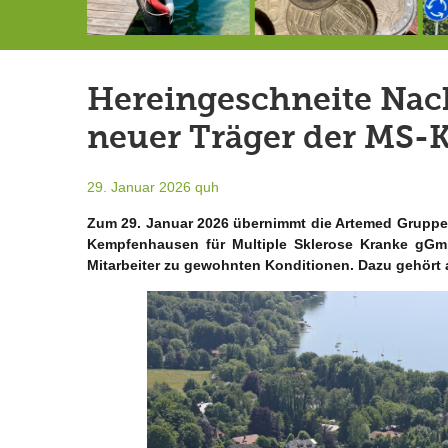
146,5 Millionen Badewannen
Schlimmer als erwartet: Berg von der Außenwelt abgeschnitten
Landrat Frey erlässt Haushaltssperre
Hereingeschneite Nac
neuer Träger der MS-K
29. Januar 2026
quh
Zum 29. Januar 2026 übernimmt die Artemed Gruppe 
Kempfenhausen für Multiple Sklerose Kranke gGmb
Mitarbeiter zu gewohnten Konditionen. Dazu gehört