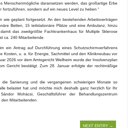
lles Menschenmögliche daransetzen werden, das großartige Erbe
r fortzuführen, sondern auf ein neues Level zu heben.“
wie geplant fortgesetzt. An den bestehenden Arbeitsverträgen
ionäre Betten, 15 teilstationäre Plätze und eine Ambulanz, hinzu
t damit das zweitgrößte Fachkrankenhaus für Multiple Sklerose
 ca. 240 Mitarbeitende.
m ein Antrag auf Durchführung eines Schutzschirmverfahrens
e Kosten, u. a. für Energie, Sachmittel und den Klinikneubau vor
uar 2026 vor dem Amtsgericht Weilheim wurde der Insolvenzplan
 Gericht bestätigt. Zum 28. Januar erfolgte der rechtmäßige
r die Sanierung und die vergangenen schwierigen Monate so
 alle belastet hat und möchte mich deshalb ganz herzlich für Ihr
 Sándor Mohácsi, Geschäftsführer der Behandlungszentrum
 den Mitarbeitenden.
NEXT ENTRY →