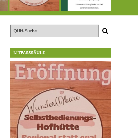
te große Geburtstagsfeier der Berg/Ickinger Künstler im Marstall
8.8.: Eröffnung der Selbstbedienungshofhütte beim Wunderl
15.8.: Grillfeier der Lüßbacher Blasmusik
RIP Blutbuc
LITFASSSÄULE