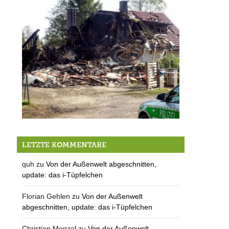
Brand-Katastrophe in Höhenrain
LETZTE KOMMENTARE
quh
zu
Von der Außenwelt abgeschnitten,
update: das i-Tüpfelchen
Florian Gehlen
zu
Von der Außenwelt
abgeschnitten, update: das i-Tüpfelchen
Christian Menzel
zu
Von der Außenwelt