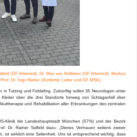
 Salfeld (GF Artemed), Dr. Max von Holleben (GF Artemed), Markus
of. Dr. Ingo Kleiter (Ärztlicher Leiter und GF MSK).
 in Tutzing und Feldafing. Zukünftig sollen 35 Neurologen unter
 Kleiter über die drei Standorte hinweg von Schlaganfall über
 Akuttherapie und Rehabilitation aller Erkrankungen des zentralen
 MS-Klinik die Landeshauptstadt München (57%) und der Bezirk
f. Dr. Rainer Salfeld dazu: „Dieses Vertrauen seitens zweier
 ist wirklich eine Seltenheit. Uns ist entsprechend wichtig, dass