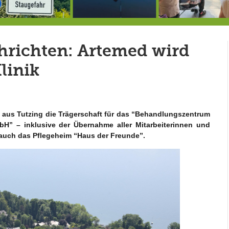
Berg von der Außenwelt abgeschnitten / BERG WERK STATT eröffnet
Rekordversuch im Apnoe-Tauchen bei Allmannshausen gescheitert!
Heu
hrichten: Artemed wird
linik
aus Tutzing die Trägerschaft für das “Behandlungszentrum
H” – inklusive der Übernahme aller Mitarbeiterinnen und
 auch das Pflegeheim “Haus der Freunde”.