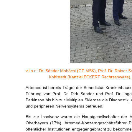
v.l.n.r.: Dr. Sándor Mohácsi (GF MSK), Prof. Dr. Rainer
Kohlstedt (Kanzlei ECKERT Rechtsanwälte), Pr
Artemed ist bereits Träger der Benedictus Krankenhäuser
Führung von Prof. Dr. Dirk Sander und Prof. Dr. Ingo
Parkinson bis hin zur Multiplen Sklerose die Diagnostik,
und peripheren Nervensystems betreuen.
Bis zur Insolvenz waren die Hauptgesellschafter der
Oberbayern (17%). Artemed-Konzerngeschäftsführer Pro
öffentlicher Institutionen entgegengebracht zu bekommen,