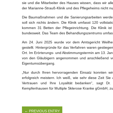
sie und die Mitarbeiter des Hauses wissen, dass wir a
der Marianne-Strauß-Klinik und des Pflegeheims nicht nu
Die Baumaßnahmen und die Sanierungsarbeiten werden 
soll sich nichts ändern. Die Klinik umfasst 120 vollstat
kommen 31 Betten der Pflegeinrichtung. Die Klinik is
bundesweit. Das Team des Behandlungszentrums umfasst
Am 24. Juni 2025 wurde vor dem Amtsgericht Weilhei
gestellt. Hintergründe für das Verfahren waren gestiegen
Ort. Im Erörterungs- und Abstimmungstermin am 13. Jan
von den Gläubigern angenommen und anschließend vom
Eigentumsübergang.
„Nur durch Ihren hervorragenden Einsatz konnten wi
erfolgreich meistern. Ich weiß, wie sehr diese Zeit Sie
Vertrauen und Ihre Loyalität bedanken“, sagt Dr.
Kempfenhausen für Multiple Sklerose Kranke gGmbH, zu
← PREVIOUS ENTRY