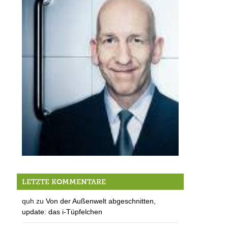
Bild dir deine meinung! … beim 21. MTV-Unternehmerstammtisch
LETZTE KOMMENTARE
quh
zu
Von der Außenwelt abgeschnitten,
update: das i-Tüpfelchen