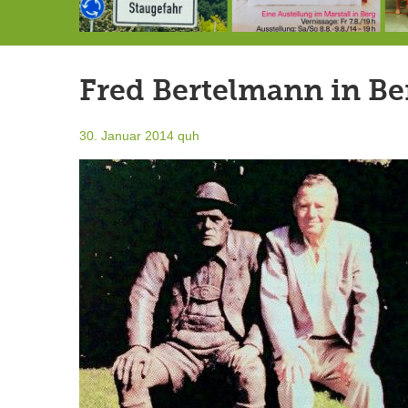
Landrat Frey erlässt Haushaltssperre
Berg von der Außenwelt abgeschnitten / BERG WERK STATT eröffnet
7.-9.8.: 40 Jahre Ateliertage
Fred Bertelmann in Be
30. Januar 2014
quh