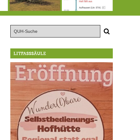
15.8.: Grillfeier der Lüßbacher Blasmusik
RIP Blutbuche
Von der Außenwelt abgeschnitten, update: das i-Tüpfelchen
LITFASSSÄULE