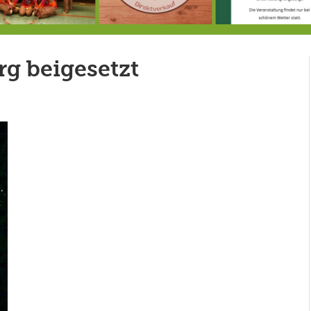
Doppelsieg für MTV-Gruppe “Attitude”
8.8.: Eröffnung der Selbstbedienungshofhütte beim Wunderl
rg beigesetzt