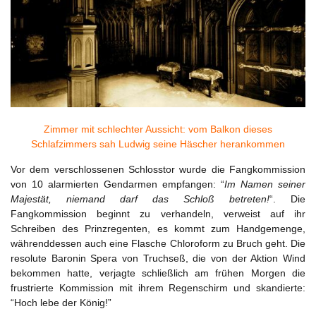
Zimmer mit schlechter Aussicht: vom Balkon dieses
Schlafzimmers sah Ludwig seine Häscher herankommen
Vor dem verschlossenen Schlosstor wurde die Fangkommission
von 10 alarmierten Gendarmen empfangen: “
Im Namen seiner
Majestät, niemand darf das Schloß betreten!
“. Die
Fangkommission beginnt zu verhandeln, verweist auf ihr
Schreiben des Prinzregenten, es kommt zum Handgemenge,
währenddessen auch eine Flasche Chloroform zu Bruch geht. Die
resolute Baronin Spera von Truchseß, die von der Aktion Wind
bekommen hatte, verjagte schließlich am frühen Morgen die
frustrierte Kommission mit ihrem Regenschirm und skandierte:
“Hoch lebe der König!”