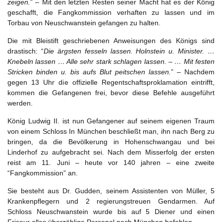
zeigen.
” – Mit den letzten Resten seiner Macht hat es der König
geschafft, die Fangkommission verhaften zu lassen und im
Torbau von Neuschwanstein gefangen zu halten.
Die mit Bleistift geschriebenen Anweisungen des Königs sind
drastisch: “
Die ärgsten fesseln lassen. Holnstein u. Minister. …
Knebeln lassen … Alle sehr stark schlagen lassen. – … Mit festen
Stricken binden u. bis aufs Blut peitschen lassen.
” – Nachdem
gegen 13 Uhr die offizielle Regentschaftsproklamation eintrifft,
kommen die Gefangenen frei, bevor diese Befehle ausgeführt
werden.
König Ludwig II. ist nun Gefangener auf seinem eigenen Traum
von einem Schloss In München beschließt man, ihn nach Berg zu
bringen, da die Bevölkerung in Hohenschwangau und bei
Linderhof zu aufgebracht sei. Nach dem Misserfolg der ersten
reist am 11. Juni – heute vor 140 jahren – eine zweite
“Fangkommission” an.
Sie besteht aus Dr. Gudden, seinem Assistenten von Müller, 5
Krankenpflegern und 2 regierungstreuen Gendarmen. Auf
Schloss Neuschwanstein wurde bis auf 5 Diener und einen
Friseur alles überzählige Personal nach München befohlen.