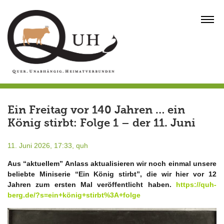
Skip
to
MENU
content
Ein Freitag vor 140 Jahren … ein
König stirbt: Folge 1 – der 11. Juni
11. Juni 2026, 17:33,
quh
Aus “aktuellem” Anlass aktualisieren wir noch einmal unsere
beliebte Miniserie “Ein König stirbt”, die wir hier vor 12
Jahren zum ersten Mal veröffentlicht haben.
https://quh-
berg.de/?s=ein+könig+stirbt%3A+folge