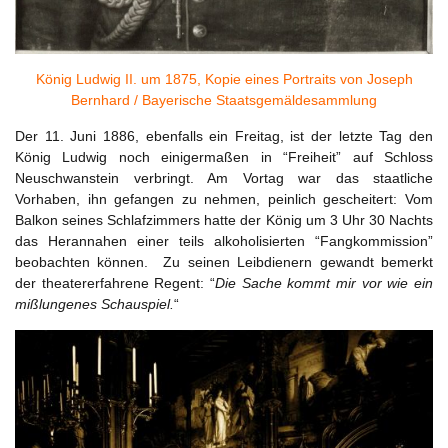
König Ludwig II. um 1875, Kopie eines Portraits von Joseph
Bernhard / Bayerische Staatsgemäldesammlung
Der 11. Juni 1886, ebenfalls ein Freitag, ist der letzte Tag den
König Ludwig noch einigermaßen in “Freiheit” auf Schloss
Neuschwanstein verbringt. Am Vortag war das staatliche
Vorhaben, ihn gefangen zu nehmen, peinlich gescheitert: Vom
Balkon seines Schlafzimmers hatte der König um 3 Uhr 30 Nachts
das Herannahen einer teils alkoholisierten “Fangkommission”
beobachten können. Zu seinen Leibdienern gewandt bemerkt
der theatererfahrene Regent: “
Die Sache kommt mir vor wie ein
mißlungenes Schauspiel.
“