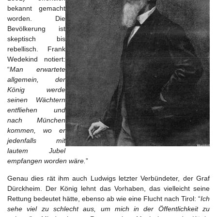
bekannt gemacht
worden. Die
Bevölkerung ist
skeptisch bis
rebellisch. Frank
Wedekind notiert:
“
Man erwartete
allgemein, der
König werde
seinen Wächtern
entfliehen und
nach München
kommen, wo er
jedenfalls mit
lautem Jubel
empfangen worden wäre.
”
Genau dies rät ihm auch Ludwigs letzter Verbündeter, der Graf
Dürckheim. Der König lehnt das Vorhaben, das vielleicht seine
Rettung bedeutet hätte, ebenso ab wie eine Flucht nach Tirol: “
Ich
sehe viel zu schlecht aus, um mich in der Öffentlichkeit zu