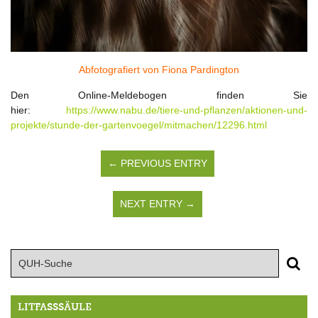
Abfotografiert von Fiona Pardington
Den Online-Meldebogen finden Sie
hier:
https://www.nabu.de/tiere-und-pflanzen/aktionen-und-
projekte/stunde-der-gartenvoegel/mitmachen/12296.html
← PREVIOUS ENTRY
NEXT ENTRY →
LITFASSSÄULE