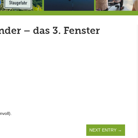
Berg von der Außenwelt abgeschnitten / BERG WERK STATT eröffnet
Rekordversuch im Apnoe-Tauchen bei Allmannshausen gescheitert!
Heu
er – das 3. Fenster
nvoll).
NEXT ENTRY →