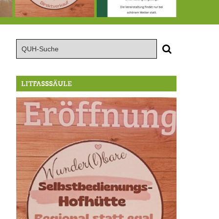
te große Geburtstagsfeier der Berg/Ickinger Künstler im Marstall
8.8.: Eröffnung der Selbstbedienungshofhütte beim Wunderl
15.8.: Grillfeier der Lüßbacher Blasmusik
RIP Blutbuc
LITFASSSÄULE