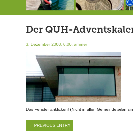
146,5 Millionen Badewannen
Schlimmer als erwartet: Berg von der Außenwelt abgeschnitten
Landrat Frey erlässt Haushaltssperre
Der QUH-Adventskalend
3. Dezember 2008, 6:00,
ammer
Das Fenster anklicken! (Nicht in allen Gemeindeteilen sin
← PREVIOUS ENTRY